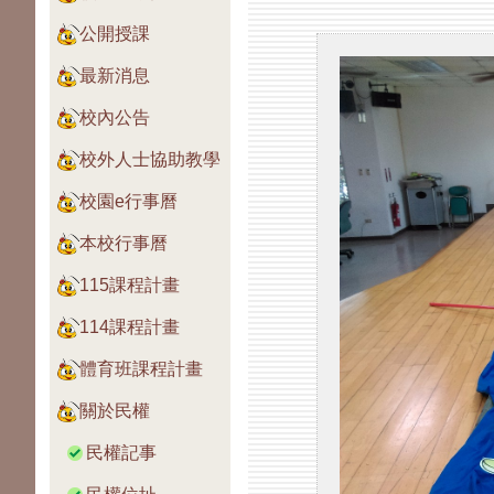
公開授課
最新消息
校內公告
校外人士協助教學
校園e行事曆
本校行事曆
115課程計畫
114課程計畫
體育班課程計畫
關於民權
民權記事