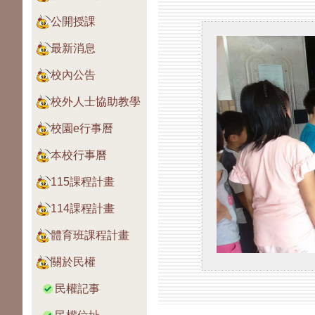
公開授課
最新消息
校內公告
校外人士協助教學
校園e行事曆
本校行事曆
115課程計畫
114課程計畫
體育班課程計畫
關於民權
民權記事