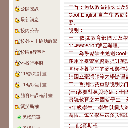
主旨：檢送教育部國民及
公開授課
Cool English自
最新消息
照。
說明：
校內公告
一、依據教育部國民及學
校外人士協助教學
1145505109號函辦理。
校園e行事曆
二、為鼓勵學生透過Cool
運用平臺豐富資源提升英
本校行事曆
同時培養學生的簡報製作
115課程計畫
請國立臺灣師範大學辦理
三、旨揭比賽重點說明如
114課程計畫
(一)參賽對象與分組：
體育班課程計畫
實驗教育之本國籍學生，
關於民權
9年級學生。學生以個人
為限。每位學生最多投稿
民權記事
(二)比賽期程：