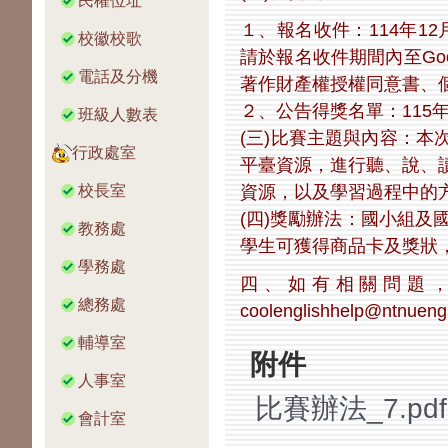
民權位址
１、報名收件：114年12
校徽校歌
請於報名收件期間內至Google
電話及分機
著作財產權授權同意書、
２、公告得獎名單：115年
班級人數表
(三)比賽主題與內容：
行政處室
平臺資源，進行聽、說、
資源，以及學習過程中的
校長室
(四)獎勵辦法：國小組及
教務處
學生可獲得商品卡及獎狀，
學務處
四、如有相關問題，請
總務處
coolenglishhelp@ntnuen
輔導室
附件
人事室
比賽辦法_7.pdf
會計室