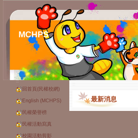
MCHPS
:::
:::
回首頁(民權校網)
最新消息
English (MCHPS)
民權榮譽榜
民權活動寫真
校園活動剪影