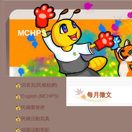
MCHPS
:::
:::
回首頁(民權校網)
每月徵文
English (MCHPS)
民權榮譽榜
民權活動寫真
校園活動剪影