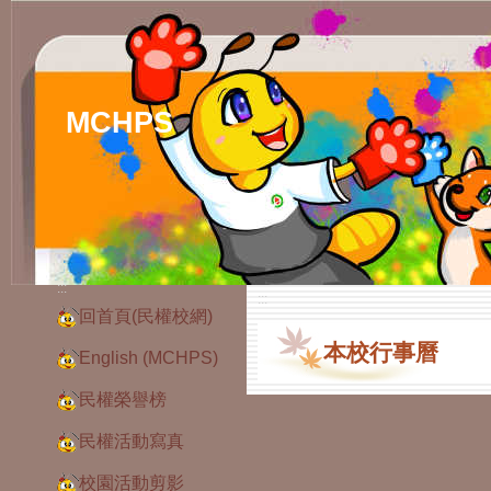
MCHPS
:::
:::
回首頁(民權校網)
本校行事曆
English (MCHPS)
民權榮譽榜
民權活動寫真
校園活動剪影