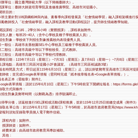
)承辦單位：國立臺灣師範大學（以下簡稱臺師大）。
)開課單位：臺師大師資培育學院及進修推廣學院、高雄市河堤國小。
開班目的：
)本班主要針對108課綱精神與內涵、素養導向課程發展及「社會情緒學習」融入課程架構進
)鼓勵教師投入「社會情緒學習」融入課程及教學活動/課程設計，提升師生情緒教學知能。
開設課程：計1科，2學分36小時（實體授課），課程表如附件。
招生人數：每班25~40人（含中心學校及種子學校薦派人員）。
招生對象：學校依下列招生對象推薦校內表現優秀人員。
)第一順位：高雄市友善校園SEL中心學校及三級種子學校薦派人員。
)第二順位：高雄市高級中等以下學校校長、正式教師。
)第三順位：高雄市高級中等以下學校代理教師。
課程日期：115年7月1日（星期三）~7月3日（星期五）及7月6日（星期一）~7月8日（星
上課地點：高雄市三民區河堤國小2F會議室。（高雄市三民區裕誠路3號）
報名時間及方式：即日起至115年6月10日（星期三）止，請以掛號郵寄至高雄市三民區河
老師收；並完成Google表單填報（需同時完成「紙本核章報名表+Google表單填報」）。
)報名表正本（需核章）附件2。
Google表單填報：請於115年6月10日（星期三）下午5時前至下開網址報名：https://forms.gle/v
錄取方式與條件：
)依招生對象及郵寄時間（以郵戳為憑）排序額滿即止。
)取得學分後，須返校進行SEL課程或活動/課程推廣，並於115年12月25日前繳交成果（附件
錄取名單公告：於115年6月17日（星期三）下午5時前，於高雄市政府教育局(https://www.kh
發報到須知至錄取學員個人電子郵件信箱。
、課程內容：如附件。
、授課師資：如附件。
、經費來源：由高雄市政府教育局專款補助。
、其他：