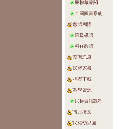
民權藏菁閣
全國圖書系統
教師團隊
班級導師
科任教師
研習訊息
民權家書
檔案下載
教學資源
民權資訊課程
每月徵文
民權幼兒園