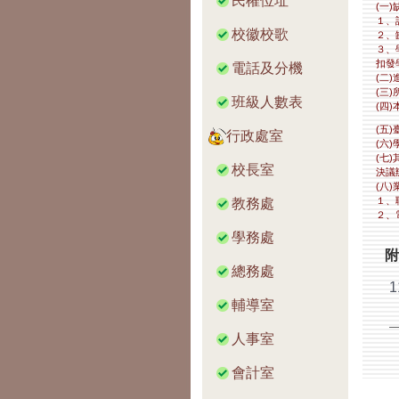
民權位址
(一
１、
校徽校歌
２、
３、
扣發
電話及分機
(二
(三
班級人數表
(四
(五
行政處室
(六
(七
校長室
決議
(八
１、聯
教務處
２、電
學務處
附
總務處
輔導室
人事室
會計室