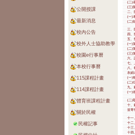
(二
(三
公開授課
二、
(一
最新消息
(二
三、
校內公告
四、
五、
校外人士協助教學
(一
(二
(三
校園e行事曆
六、
七、
本校行事曆
八、
衣絹
115課程計畫
(一
(二)
九、
114課程計畫
(一
(二
體育班課程計畫
十、
並寄
關於民權
十一
十二
民權記事
十三
十四