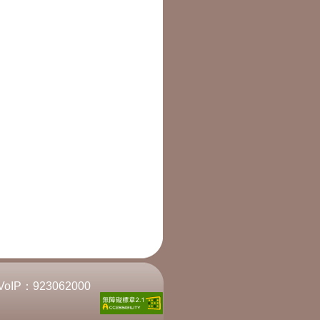
VoIP：
923062000