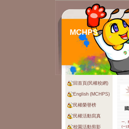
MCHPS
:::
:::
回首頁(民權校網)
English (MCHPS)
民權榮譽榜
國
民權活動寫真
一、
校園活動剪影
(一