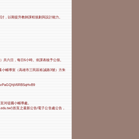
行探討，以期提升教師課程規劃與設計能力。
期三）共六日，每日6小時。依課表核予公假。
堤國小輔導室（高雄市三民區裕誠路3號）方朱
PaGQhjV6RBSqHvB9
3）至河堤國小輔導處。
.edu.tw/)首頁之最新公告/電子公告處公告，