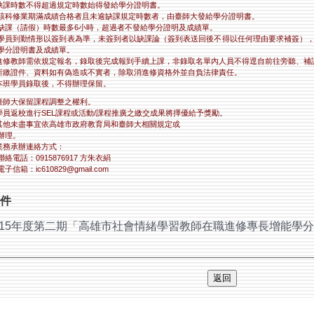
)缺課時數不得超過規定時數始得發給學分證明書。
該科修業期滿成績合格者且未逾缺課規定時數者，由臺師大發給學分證明書。
缺課（請假）時數最多6小時，超過者不發給學分證明及成績單。
學員到勤情形以簽到表為準，未簽到者以缺課論（簽到表送回後不得以任何理由要求補簽）
學分證明書及成績單。
)進修教師需依規定報名，錄取後完成報到手續上課，非錄取名單內人員不得逕自前往旁聽、補
)所繳證件、資料如有偽造或不實者，除取消進修資格外並自負法律責任。
)本班學員錄取後，不得辦理保留。
)臺師大保留課程調整之權利。
)學員返校進行SEL課程或活動/課程推廣之繳交成果將擇優給予獎勵。
)其他未盡事宜依高雄市政府教育局和臺師大相關規定或
辦理。
)業務承辦連絡方式：
絡電話：0915876917 方朱衣絹
子信箱：ic610829@gmail.com
件
115年度第二期「高雄市社會情緒學習教師在職進修專長增能學分班
返回