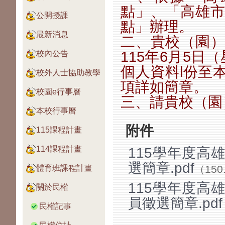
點」、「高雄
公開授課
點」辦理。
最新消息
二、貴校（園
115年6月5
校內公告
個人資料l份至
校外人士協助教學
項詳如簡章。
校園e行事曆
三、請貴校（園
本校行事曆
附件
115課程計畫
114課程計畫
115學年度高
選簡章.pdf
（150
體育班課程計畫
115學年度高
關於民權
員徵選簡章.pdf
民權記事