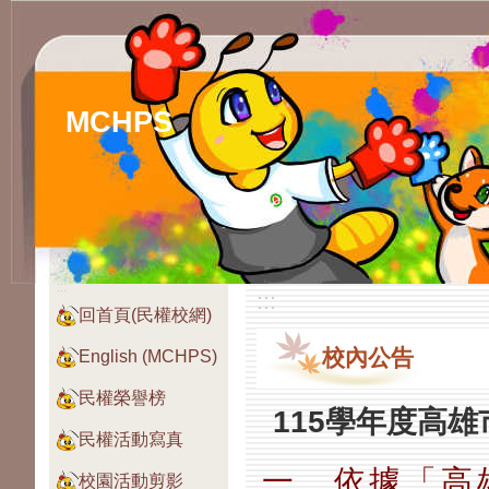
MCHPS
:::
:::
回首頁(民權校網)
校內公告
English (MCHPS)
民權榮譽榜
115學年度高
民權活動寫真
一、依據「高
校園活動剪影