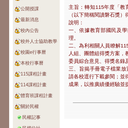
主旨：轉知115年度「
公開授課
（以下簡稱閱讀磐石獎）
最新消息
說明：
一、依據教育部國民及學前教
校內公告
理。
校外人士協助教學
二、為利相關人員瞭解1
校園e行事曆
人組、團體組得獎方案，
委員綜合意見、得獎名錄
本校行事曆
三、旨揭手冊電子檔業放置於1
115課程計畫
請各校逕行下載參閱；並
成果，以推廣績優經驗並
114課程計畫
體育班課程計畫
關於民權
民權記事