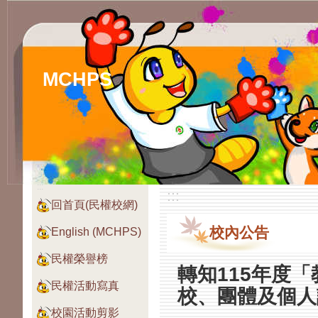
MCHPS
:::
:::
回首頁(民權校網)
校內公告
English (MCHPS)
民權榮譽榜
轉知115年度
民權活動寫真
校、團體及個人
校園活動剪影