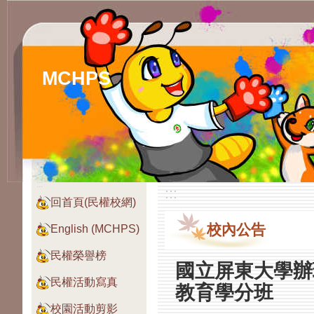
MCHPS
:::
:::
回首頁(民權校網)
校內公告
English (MCHPS)
民權榮譽榜
國立屏東大學辦
民權活動寫真
教育學分班
校園活動剪影