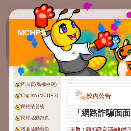
MCHPS
:::
:::
回首頁(民權校網)
校內公告
English (MCHPS)
民權榮譽榜
「網路詐騙面面
民權活動寫真
主旨：轉知教育部edu
校園活動剪影