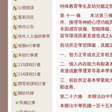
特殊教育學生及幼兒鑑定
公開授課
第 十一 條 本法第三
最新消息
作、推理等神經心理功能
校內公告
非因感官損傷、智能障礙
當等環境因素直接造成之
校外人士協助教學
前項所定學習障礙，其鑑
校園e行事曆
一、智力正常或在正常程
本校行事曆
二、個人內在能力有顯著
115課程計畫
表達或數學運算等基本學
114課程計畫
三、前款所定基本學業能
體育班課程計畫
顯改善。
關於民權
第二十六條 本辦法自中
民權記事
本辦法中華民國一百十五