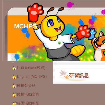
MCHPS
:::
:::
回首頁(民權校網)
研習訊息
English (MCHPS)
民權榮譽榜
民權活動寫真
校園活動剪影