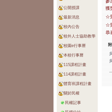
參
公開授課
獲
☆
最新消息
☆
校內公告
恭
校外人士協助教學
附
校園e行事曆
本校行事曆
115課程計畫
114課程計畫
體育班課程計畫
關於民權
民權記事