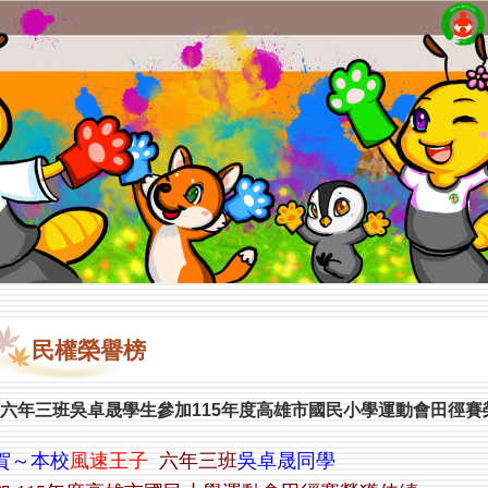
民權榮譽榜
六年三班吳卓晟學生參加115年度高雄市國民小學運動會田徑賽
賀～
本校
風速王子
六年三班
吳卓晟同學