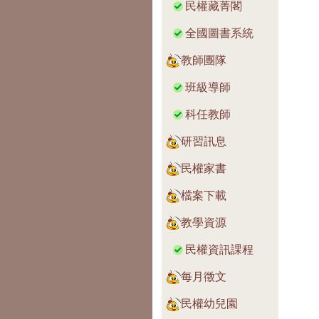
民權藏菁閣
全國圖書系統
教師團隊
班級導師
科任教師
研習訊息
民權家書
檔案下載
教學資源
民權資訊課程
每月徵文
民權幼兒園