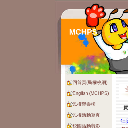
MCHPS
:::
:::
回首頁(民權校網)
English (MCHPS)
民權榮譽榜
賀
民權活動寫真
狂
校園活動剪影