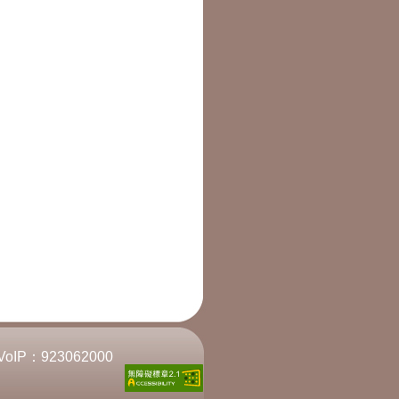
VoIP：
923062000