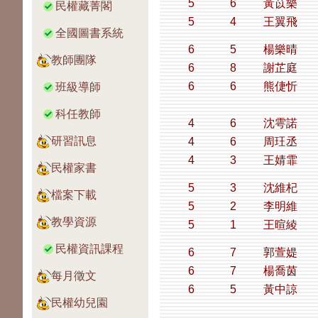
5
6
黃苡樂
民權藏菁閣
5
4
王翼飛
全國圖書系統
6
5
楊樂晴
教師團隊
6
8
謝芷庭
6
6
熊倢忻
班級導師
科任教師
4
6
沈雩諾
研習訊息
4
6
周玨丞
4
3
王婧霏
民權家書
5
3
沈維杞
檔案下載
5
2
李明維
教學資源
5
1
王暄綾
民權資訊課程
6
7
郭萱媞
6
7
楊喬茵
每月徵文
6
5
黃中諒
民權幼兒園