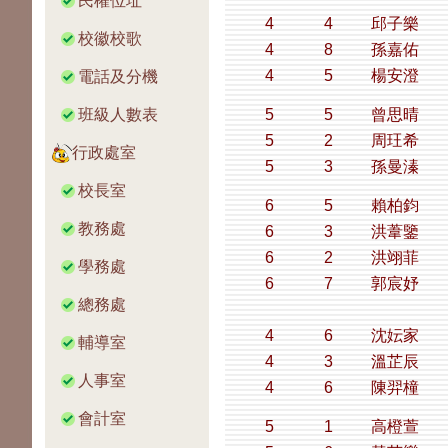
民權位址
4
4
邱子樂
校徽校歌
4
8
孫嘉佑
4
5
楊安澄
電話及分機
班級人數表
5
5
曾思晴
5
2
周玨希
行政處室
5
3
孫曼溱
校長室
6
5
賴柏鈞
教務處
6
3
洪葦鑒
6
2
洪翊菲
學務處
6
7
郭宸妤
總務處
4
6
沈妘家
輔導室
4
3
溫芷辰
人事室
4
6
陳羿橦
會計室
5
1
高橙萱