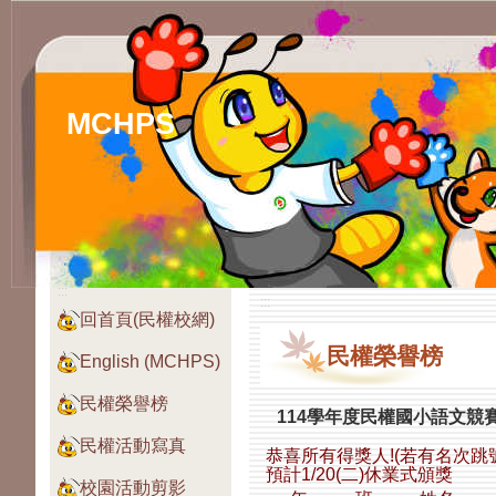
MCHPS
:::
:::
回首頁(民權校網)
民權榮譽榜
English (MCHPS)
民權榮譽榜
114學年度民權國小語文競
民權活動寫真
恭喜所有得獎人!(若有名次跳
預計1/20(二)休業式頒獎
校園活動剪影