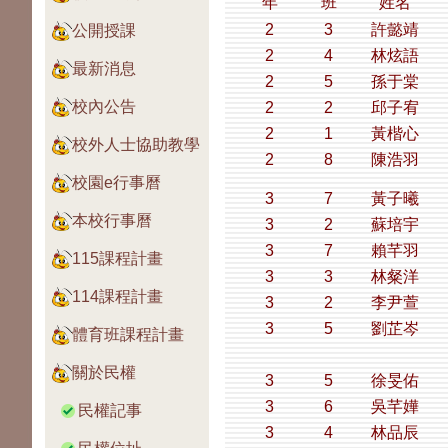
年
班
姓名
2
3
許懿靖
公開授課
2
4
林炫語
最新消息
2
5
孫于棠
校內公告
2
2
邱子宥
2
1
黃楷心
校外人士協助教學
2
8
陳浩羽
校園e行事曆
3
7
黃子曦
本校行事曆
3
2
蘇培宇
3
7
賴芊羽
115課程計畫
3
3
林粲洋
114課程計畫
3
2
李尹萱
3
5
劉芷岑
體育班課程計畫
關於民權
3
5
徐旻佑
3
6
吳芊嬅
民權記事
3
4
林品辰