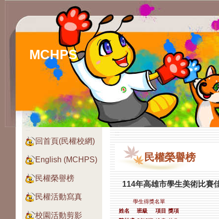
MCHPS
:::
:::
回首頁(民權校網)
民權榮譽榜
English (MCHPS)
民權榮譽榜
114年高雄市學生美術比賽佳績
民權活動寫真
學生得獎名單
姓名
班級
項目
獎項
校園活動剪影