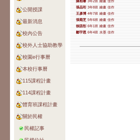
陳柏睿
3年2班
繪畫
佳作
張品珩
3年8班
繪畫
佳作
公開授課
王彥博
4年7班
繪畫
佳作
張菀芝
5年6班
繪畫
佳作
最新消息
徐語彤
6年1班
繪畫
佳作
鄒宇恩
6年4班
水墨
佳作
校內公告
校外人士協助教學
校園e行事曆
本校行事曆
115課程計畫
114課程計畫
體育班課程計畫
關於民權
民權記事