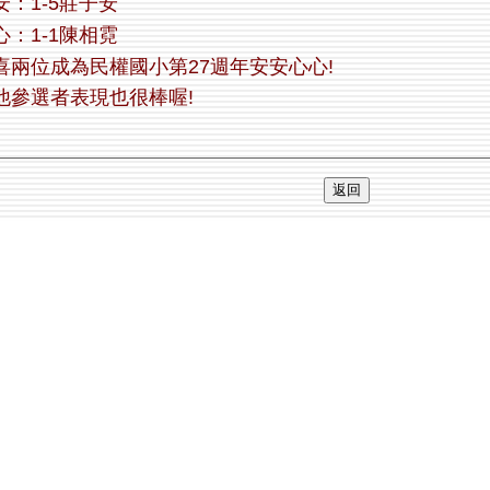
安：1-5莊子安
心：1-1陳相霓
喜兩位成為民權國小第27週年安安心心!
他參選者表現也很棒喔!
返回