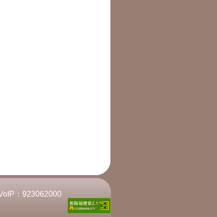
VoIP：
923062000