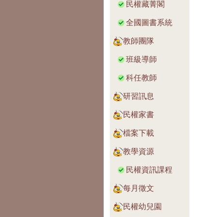
民權藏菁閣
全國圖書系統
教師團隊
班級導師
科任教師
研習訊息
民權家書
檔案下載
教學資源
民權資訊課程
每月徵文
民權幼兒園