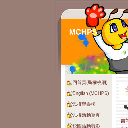
MCHPS
:::
:::
回首頁(民權校網)
English (MCHPS)
民權榮譽榜
民
民權活動寫真
吉
校園活動剪影