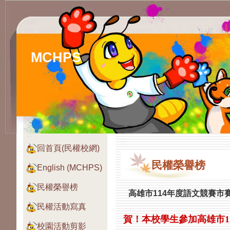
MCHPS
:::
:::
回首頁(民權校網)
民權榮譽榜
English (MCHPS)
民權榮譽榜
高雄市114年度語文競賽市
民權活動寫真
賀！本校學生參加高雄市1
校園活動剪影