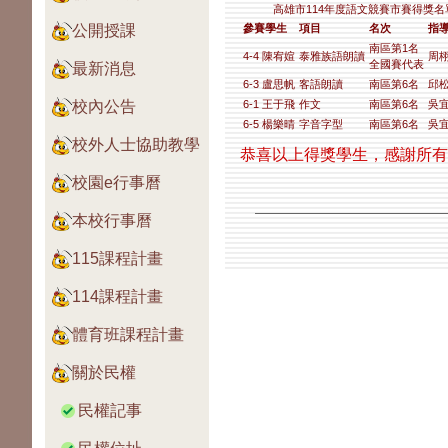
高雄市114年度語文競賽市賽得獎名
公開授課
參賽學生
項目
名次
指
南區第1名
4-4 陳宥媗
泰雅族語朗讀
周栩
全國賽代表
最新消息
6-3 盧思帆
客語朗讀
南區第6名
邱松
校內公告
6-1 王于飛
作文
南區第6名
吳宜
6-5 楊樂晴
字音字型
南區第6名
吳宜
校外人士協助教學
恭喜以上得獎學生，感謝所
校園e行事曆
本校行事曆
115課程計畫
114課程計畫
體育班課程計畫
關於民權
民權記事